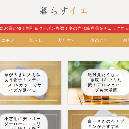
にお買い物！割引＆クーポン多数！冬の売れ筋商品をチェックす
イエモノ
暮らし
犬と生活
体のこと
雑
頭が大きい人も似
絶対見たくない！
あう帽子！レディ
徹底ゴキブリ対
ースUVカットでサ
策！アロマとハー
イズが選べる
ブも大活躍
小窓用に安いオー
白うさぎの布ナプ
ダーロールスクリ
キンがおすすめ！