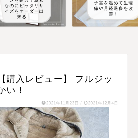
ーンを購入！激安
子宮を温めて生理
なのにピッタリサ
痛や月経過多を改
イズをオーダー出
善！
来る！
【購入レビュー】 フルジッ
かい！
2021年11月23日
/
2021年12月4日