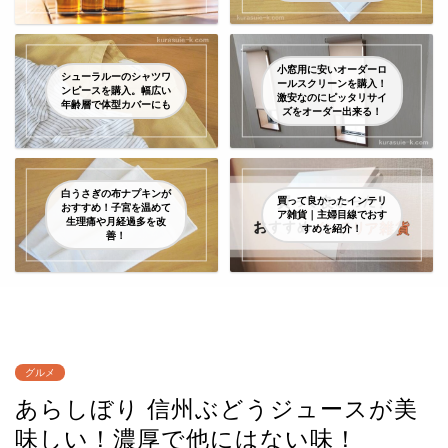
小窓用に安いオーダーロ
シューラルーのシャツワ
ールスクリーンを購入！
ンピースを購入。幅広い
激安なのにピッタリサイ
年齢層で体型カバーにも
ズをオーダー出来る！
白うさぎの布ナプキンが
買って良かったインテリ
おすすめ！子宮を温めて
ア雑貨｜主婦目線でおす
生理痛や月経過多を改
すめを紹介！
善！
グルメ
あらしぼり 信州ぶどうジュースが美
味しい！濃厚で他にはない味！