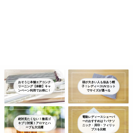
おそうじ本舗エアコンク
頭が大きい人も似あう帽
リーニング【体験】キャ
子！レディースUVカット
ンペーン利用でお得に！
でサイズが選べる
電動レディースシェーバ
絶対見たくない！徹底ゴ
ーのおすすめは？パナソ
キブリ対策！アロマとハ
ニック・貝印・フィリッ
ーブも大活躍
プスを比較