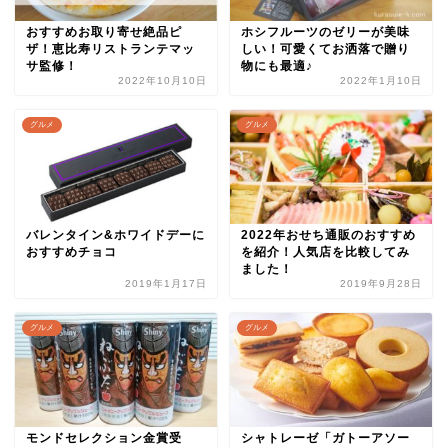
おすすめお取り寄せ絶品ピ
ホシフルーツのゼリーが美味
ザ！恵比寿リストランテマッ
しい！可愛くてお洒落で贈り
サ監修！
物にも最適♪
2022年10月10日
2022年1月10日
グルメ
グルメ
バレンタイン&ホワイドデーに
2022年おせち通販のおすすめ
おすすめチョコ
を紹介！人気店を比較してみ
ました！
2019年1月17日
2019年9月28日
グルメ
グルメ
モンドセレクション金賞受
シャトレーゼ「ガトーアソー