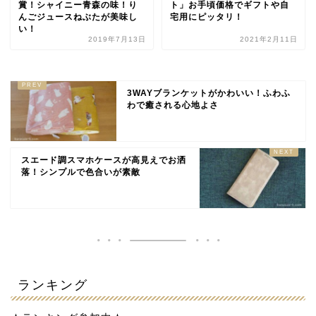
賞！シャイニー青森の味！り
ト」お手頃価格でギフトや自
んごジュースねぶたが美味し
宅用にピッタリ！
い！
2019年7月13日
2021年2月11日
3WAYブランケットがかわいい！ふわふ
わで癒される心地よさ
スエード調スマホケースが高見えでお洒
落！シンプルで色合いが素敵
ランキング