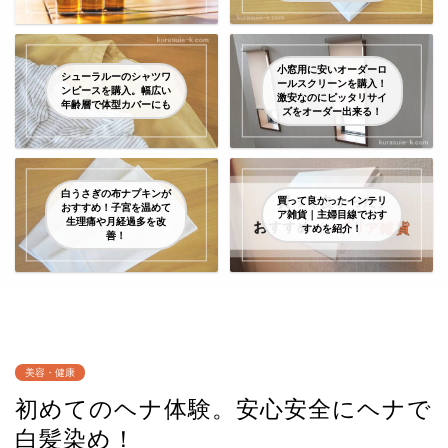
小窓用に安いオーダーロ
シューラルーのシャツワ
ールスクリーンを購入！
ンピースを購入。幅広い
激安なのにピッタリサイ
年齢層で体型カバーにも
ズをオーダー出来る！
白うさぎの布ナプキンが
買って良かったインテリ
おすすめ！子宮を温めて
ア雑貨｜主婦目線でおす
生理痛や月経過多を改
すめを紹介！
善！
美容・健康
初めてのヘナ体験。安心安全にヘナで
白髪染め！