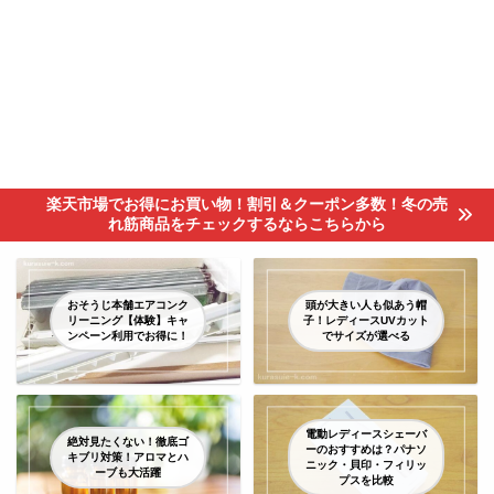
楽天市場でお得にお買い物！割引＆クーポン多数！冬の売
れ筋商品をチェックするならこちらから
おそうじ本舗エアコンク
頭が大きい人も似あう帽
リーニング【体験】キャ
子！レディースUVカット
ンペーン利用でお得に！
でサイズが選べる
電動レディースシェーバ
絶対見たくない！徹底ゴ
ーのおすすめは？パナソ
キブリ対策！アロマとハ
ニック・貝印・フィリッ
ーブも大活躍
プスを比較