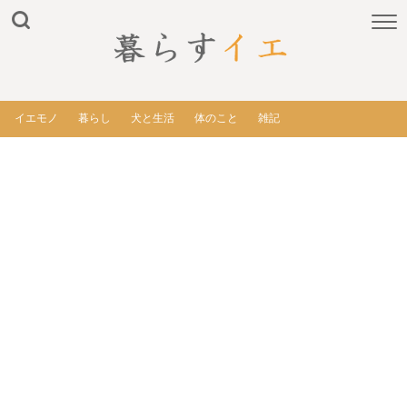
イエモノ
暮らし
犬と生活
体のこと
雑記