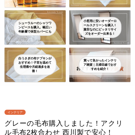
小窓用に安いオーダーロ
シューラルーのシャツワ
ールスクリーンを購入！
ンピースを購入。幅広い
激安なのにピッタリサイ
年齢層で体型カバーにも
ズをオーダー出来る！
白うさぎの布ナプキンが
買って良かったインテリ
おすすめ！子宮を温めて
ア雑貨｜主婦目線でおす
生理痛や月経過多を改
すめを紹介！
善！
インテリア
グレーの毛布購入しました！アクリ
ル毛布2枚合わせ 西川製で安心！