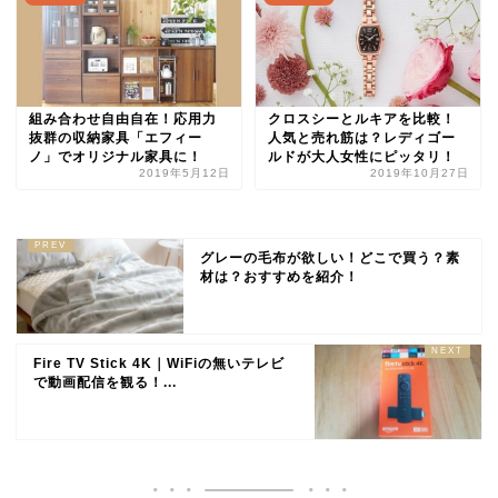
組み合わせ自由自在！応用力
クロスシーとルキアを比較！
抜群の収納家具「エフィー
人気と売れ筋は？レディゴー
ノ」でオリジナル家具に！
ルドが大人女性にピッタリ！
2019年5月12日
2019年10月27日
グレーの毛布が欲しい！どこで買う？素
材は？おすすめを紹介！
Fire TV Stick 4K｜WiFiの無いテレビ
で動画配信を観る！...