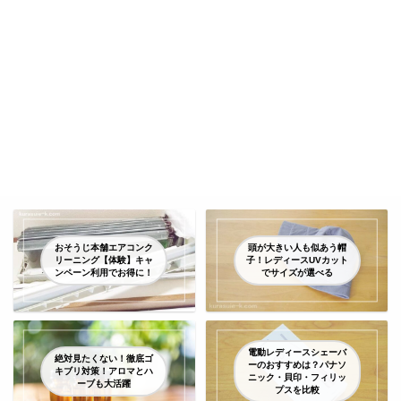
おそうじ本舗エアコンク
頭が大きい人も似あう帽
リーニング【体験】キャ
子！レディースUVカット
ンペーン利用でお得に！
でサイズが選べる
電動レディースシェーバ
絶対見たくない！徹底ゴ
ーのおすすめは？パナソ
キブリ対策！アロマとハ
ニック・貝印・フィリッ
ーブも大活躍
プスを比較