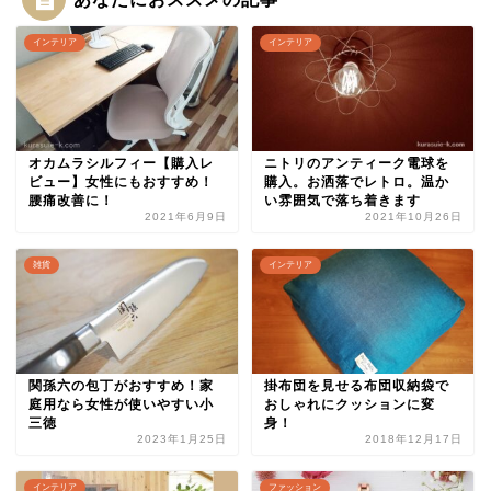
インテリア
インテリア
オカムラシルフィー【購入レ
ニトリのアンティーク電球を
ビュー】女性にもおすすめ！
購入。お洒落でレトロ。温か
腰痛改善に！
い雰囲気で落ち着きます
2021年6月9日
2021年10月26日
雑貨
インテリア
関孫六の包丁がおすすめ！家
掛布団を見せる布団収納袋で
庭用なら女性が使いやすい小
おしゃれにクッションに変
三徳
身！
2023年1月25日
2018年12月17日
インテリア
ファッション