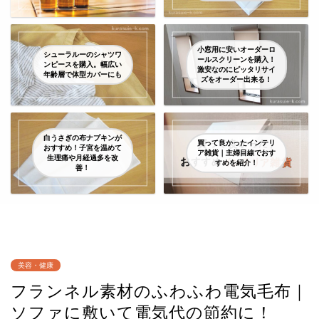
小窓用に安いオーダーロ
シューラルーのシャツワ
ールスクリーンを購入！
ンピースを購入。幅広い
激安なのにピッタリサイ
年齢層で体型カバーにも
ズをオーダー出来る！
白うさぎの布ナプキンが
買って良かったインテリ
おすすめ！子宮を温めて
ア雑貨｜主婦目線でおす
生理痛や月経過多を改
すめを紹介！
善！
美容・健康
フランネル素材のふわふわ電気毛布｜
ソファに敷いて電気代の節約に！