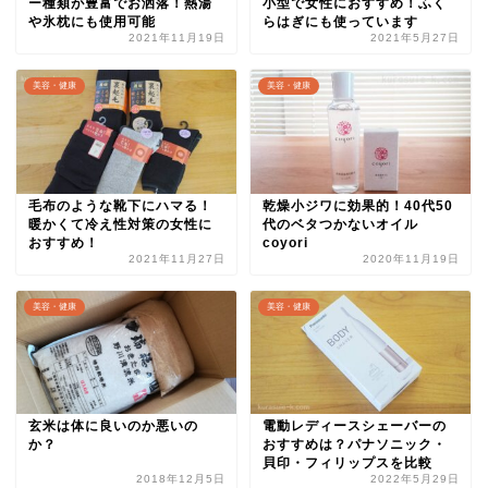
ー種類が豊富でお洒落！熱湯
小型で女性におすすめ！ふく
や氷枕にも使用可能
らはぎにも使っています
2021年11月19日
2021年5月27日
美容・健康
美容・健康
毛布のような靴下にハマる！
乾燥小ジワに効果的！40代50
暖かくて冷え性対策の女性に
代のベタつかないオイル
おすすめ！
coyori
2021年11月27日
2020年11月19日
美容・健康
美容・健康
玄米は体に良いのか悪いの
電動レディースシェーバーの
か？
おすすめは？パナソニック・
貝印・フィリップスを比較
2018年12月5日
2022年5月29日