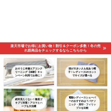
楽天市場でお得にお買い物！割引＆クーポン多数！冬の売
れ筋商品をチェックするならこちらから
おそうじ本舗エアコンク
頭が大きい人も似あう帽
リーニング【体験】キャ
子！レディースUVカット
ンペーン利用でお得に！
でサイズが選べる
電動レディースシェーバ
絶対見たくない！徹底ゴ
ーのおすすめは？パナソ
キブリ対策！アロマとハ
ニック・貝印・フィリッ
ーブも大活躍
プスを比較