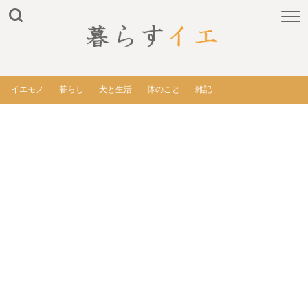
イエモノ
暮らし
犬と生活
体のこと
雑記