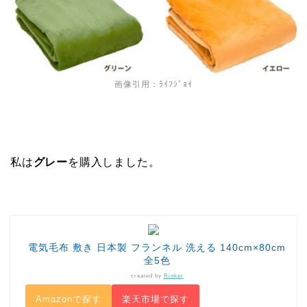
画像引用：ﾗｲﾌｼﾞｮｲ
私は
グレー
を購入しました。
電気毛布 敷き 日本製 フランネル 洗える 140cm×80cm
全5色
created by
Rinker
Amazonで探す
楽天市場で探す