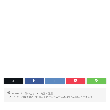
HOME
体のこと
美容・健康
ペットの食器ぬめり対策に！ビーミーニーの水は犬も人間にも使えます