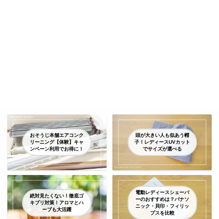
おそうじ本舗エアコンク
頭が大きい人も似あう帽
リーニング【体験】キャ
子！レディースUVカット
ンペーン利用でお得に！
でサイズが選べる
電動レディースシェーバ
絶対見たくない！徹底ゴ
ーのおすすめは？パナソ
キブリ対策！アロマとハ
ニック・貝印・フィリッ
ーブも大活躍
プスを比較