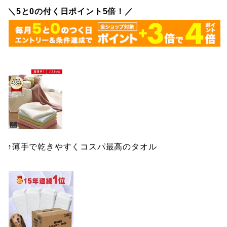
＼5と0の付く日ポイント5倍！／
↑薄手で乾きやすくコスパ最高のタオル