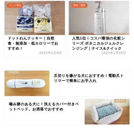
ペット用品
美容・健康
ドットわんクッキー｜自然
人気1位！コスパ最強の化粧シ
食・無添加・低カロリーでお
リーズ ボタニカルジェルクレ
すすめ！
ンジング｜ナイス&クイック
2020年4月8日
2020年1月26日
爪切りを嫌がる犬におすすめ！電動爪ト
リマーで簡単にお手入れ
噛み癖のある犬に！洗えるカバー付きペ
ットベッド。お洒落でおすすめ