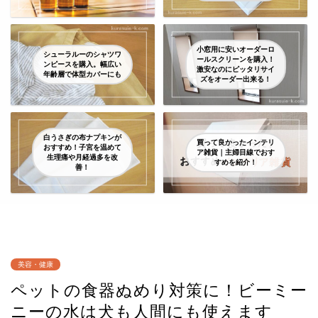
小窓用に安いオーダーロ
シューラルーのシャツワ
ールスクリーンを購入！
ンピースを購入。幅広い
激安なのにピッタリサイ
年齢層で体型カバーにも
ズをオーダー出来る！
白うさぎの布ナプキンが
買って良かったインテリ
おすすめ！子宮を温めて
ア雑貨｜主婦目線でおす
生理痛や月経過多を改
すめを紹介！
善！
美容・健康
ペットの食器ぬめり対策に！ビーミー
ニーの水は犬も人間にも使えます