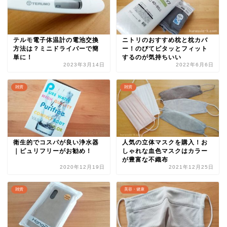
テルモ電子体温計の電池交換
ニトリのおすすめ枕と枕カバ
方法は？ミニドライバーで簡
ー！のびてピタッとフィット
単に！
するのが気持ちいい
2023年3月14日
2022年6月6日
雑貨
雑貨
衛生的でコスパが良い浄水器
人気の立体マスクを購入！お
｜ピュリフリーがお勧め！
しゃれな血色マスクはカラー
が豊富な不織布
2020年12月19日
2021年12月25日
雑貨
美容・健康