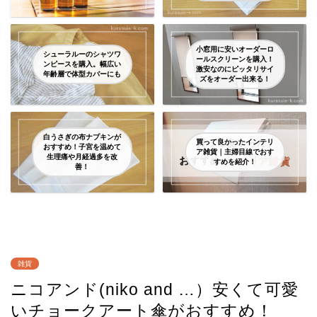
小窓用に安いオーダーロ
シューラルーのシャツワ
ールスクリーンを購入！
ンピースを購入。幅広い
激安なのにピッタリサイ
年齢層で体型カバーにも
ズをオーダー出来る！
白うさぎの布ナプキンが
買って良かったインテリ
おすすめ！子宮を温めて
ア雑貨｜主婦目線でおす
生理痛や月経過多を改
すめを紹介！
善！
雑貨
ニコアンド(niko and …）安くて可愛
いチョークアート傘がおすすめ！