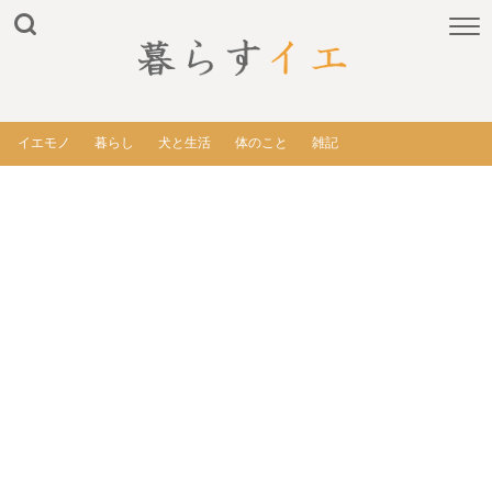
イエモノ
暮らし
犬と生活
体のこと
雑記