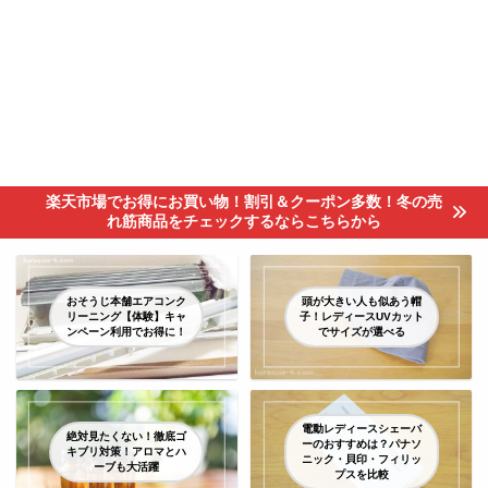
楽天市場でお得にお買い物！割引＆クーポン多数！冬の売
れ筋商品をチェックするならこちらから
おそうじ本舗エアコンク
頭が大きい人も似あう帽
リーニング【体験】キャ
子！レディースUVカット
ンペーン利用でお得に！
でサイズが選べる
電動レディースシェーバ
絶対見たくない！徹底ゴ
ーのおすすめは？パナソ
キブリ対策！アロマとハ
ニック・貝印・フィリッ
ーブも大活躍
プスを比較