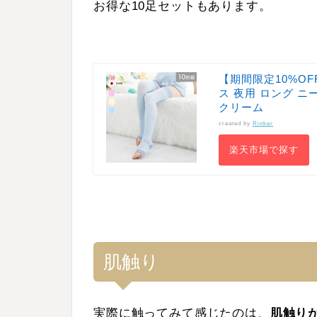
お得な10足セットもあります。
【期間限定10%O
ス 夜用 ロング ニ
クリーム
created by
Rinker
楽天市場で探す
肌触り
実際に触ってみて感じたのは、
肌触り