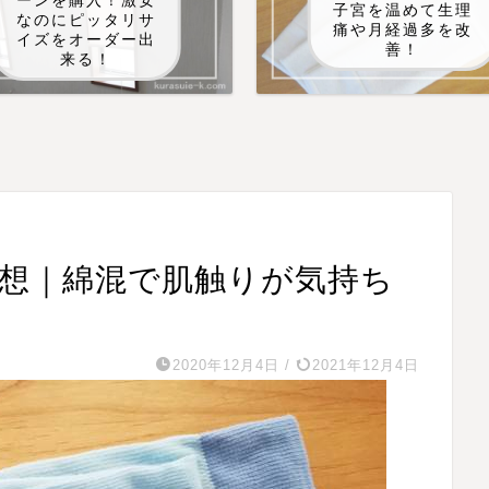
ーンを購入！激安
子宮を温めて生理
なのにピッタリサ
痛や月経過多を改
イズをオーダー出
善！
来る！
感想｜綿混で肌触りが気持ち
2020年12月4日
/
2021年12月4日