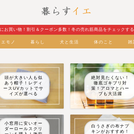
にお買い物！割引＆クーポン多数！冬の売れ筋商品をチェックす
イエモノ
暮らし
犬と生活
体のこと
雑
頭が大きい人も似
絶対見たくない！
あう帽子！レディ
徹底ゴキブリ対
ースUVカットでサ
策！アロマとハー
イズが選べる
ブも大活躍
小窓用に安いオー
白うさぎの布ナプ
ダーロールスクリ
キンがおすすめ！