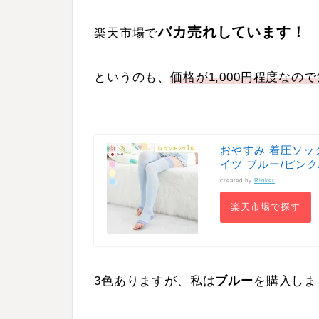
バカ売れしています！
楽天市場で
というのも、
価格が1,000円程度な
おやすみ 着圧ソック
イツ ブルー/ピンク
created by
Rinker
楽天市場で探す
3色ありますが、私は
ブルー
を購入しま