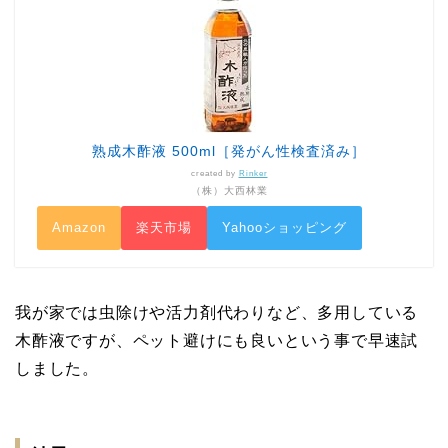
熟成木酢液 500ml［発がん性検査済み］
created by
Rinker
（株）大西林業
Amazon
楽天市場
Yahooショッピング
我が家では虫除けや活力剤代わりなど、多用している
木酢液ですが、ペット避けにも良いという事で早速試
しました。