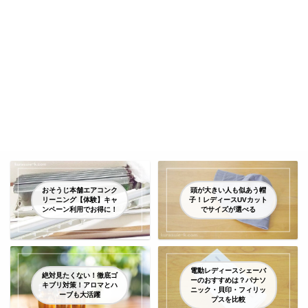
おそうじ本舗エアコンク
頭が大きい人も似あう帽
リーニング【体験】キャ
子！レディースUVカット
ンペーン利用でお得に！
でサイズが選べる
電動レディースシェーバ
絶対見たくない！徹底ゴ
ーのおすすめは？パナソ
キブリ対策！アロマとハ
ニック・貝印・フィリッ
ーブも大活躍
プスを比較