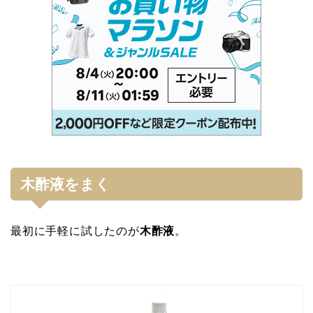
木酢液をまく
最初に手軽に試したのが
木酢液
。