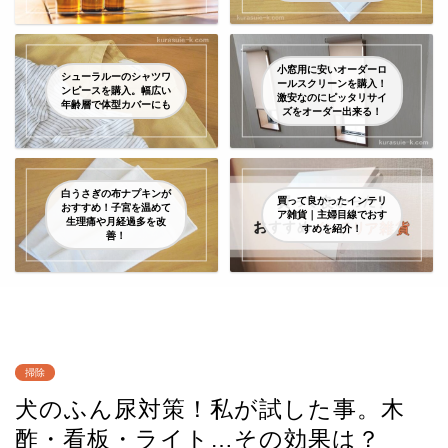
小窓用に安いオーダーロ
シューラルーのシャツワ
ールスクリーンを購入！
ンピースを購入。幅広い
激安なのにピッタリサイ
年齢層で体型カバーにも
ズをオーダー出来る！
白うさぎの布ナプキンが
買って良かったインテリ
おすすめ！子宮を温めて
ア雑貨｜主婦目線でおす
生理痛や月経過多を改
すめを紹介！
善！
掃除
犬のふん尿対策！私が試した事。木
酢・看板・ライト…その効果は？