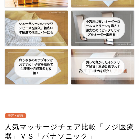
小窓用に安いオーダーロ
シューラルーのシャツワ
ールスクリーンを購入！
ンピースを購入。幅広い
激安なのにピッタリサイ
年齢層で体型カバーにも
ズをオーダー出来る！
白うさぎの布ナプキンが
買って良かったインテリ
おすすめ！子宮を温めて
ア雑貨｜主婦目線でおす
生理痛や月経過多を改
すめを紹介！
善！
美容・健康
人気マッサージチェア比較「フジ医療
器」ＶＳ「パナソニック」