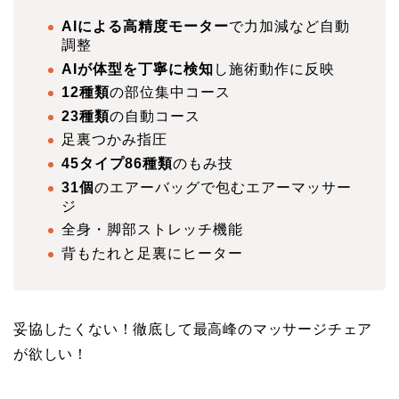
AIによる高精度モーター
で力加減など自動
調整
AIが体型を丁寧に検知
し施術動作に反映
12種類
の部位集中コース
23種類
の自動コース
足裏つかみ指圧
45タイプ86種類
のもみ技
31個
のエアーバッグで包むエアーマッサー
ジ
全身・脚部ストレッチ機能
背もたれと足裏にヒーター
妥協したくない！徹底して最高峰のマッサージチェア
が欲しい！