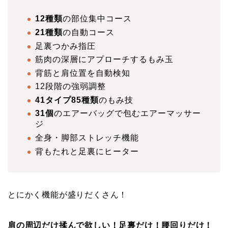
12種類
の部位集中コース
21種類
の自動コース
足裏つかみ指圧
筋肉の深層にアプローチするもみ玉
背筋と肩位置を自動検知
12段階の強弱調整
41タイプ85種類
のもみ技
31個
のエアーバッグで包むエアーマッサー
ジ
全身・脚部ストレッチ機能
背もたれと足裏にヒーター
とにかく機能が盛りだくさん！
肩の周辺だけ揉んで欲しい！足裏だけ！腰回りだけ！