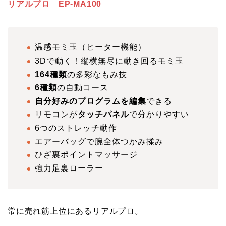
リアルプロ EP-MA100
温感モミ玉（ヒーター機能）
3Dで動く！縦横無尽に動き回るモミ玉
164種類
の多彩なもみ技
6種類
の自動コース
自分好みのプログラムを編集
できる
リモコンが
タッチパネル
で分かりやすい
6つのストレッチ動作
エアーバッグで腕全体つかみ揉み
ひざ裏ポイントマッサージ
強力足裏ローラー
常に売れ筋上位にあるリアルプロ。