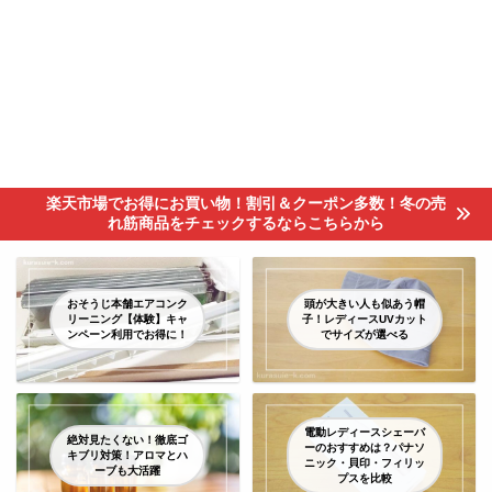
楽天市場でお得にお買い物！割引＆クーポン多数！冬の売
れ筋商品をチェックするならこちらから
おそうじ本舗エアコンク
頭が大きい人も似あう帽
リーニング【体験】キャ
子！レディースUVカット
ンペーン利用でお得に！
でサイズが選べる
電動レディースシェーバ
絶対見たくない！徹底ゴ
ーのおすすめは？パナソ
キブリ対策！アロマとハ
ニック・貝印・フィリッ
ーブも大活躍
プスを比較