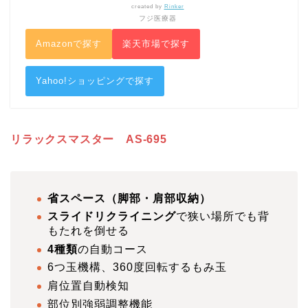
created by
Rinker
フジ医療器
Amazonで探す
楽天市場で探す
Yahoo!ショッピングで探す
リラックスマスター AS-695
省スペース（脚部・肩部収納）
スライドリクライニング
で狭い場所でも背
もたれを倒せる
4種類
の自動コース
6つ玉機構、360度回転するもみ玉
肩位置自動検知
部位別強弱調整機能