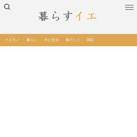
イエモノ
暮らし
犬と生活
体のこと
雑記