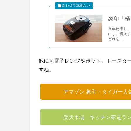
象印「極
長年使用し、
にし、購入
どれを...
他にも電子レンジやポット、トースタ
すね。
アマゾン 象印・タイガー人
楽天市場 キッチン家電