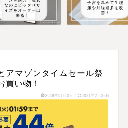
ーンを購入！激安
子宮を温めて生理
なのにピッタリサ
痛や月経過多を改
イズをオーダー出
善！
来る！
とアマゾンタイムセール祭
お買い物！
2019年9月20日
/
2021年2月25日