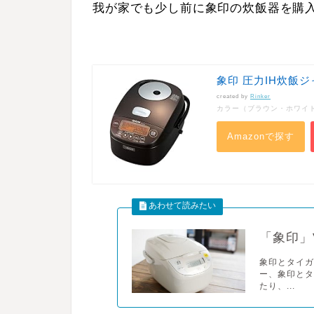
我が家でも少し前に象印の炊飯器を購
象印 圧力IH炊飯ジャ
created by
Rinker
カラー（ブラウン・ホワイ
Amazonで探す
「象印」
象印とタイガ
ー、象印と
たり、...