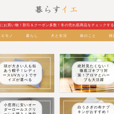
にお買い物！割引＆クーポン多数！冬の売れ筋商品をチェックす
イエモノ
暮らし
犬と生活
体のこと
雑
頭が大きい人も似
絶対見たくない！
あう帽子！レディ
徹底ゴキブリ対
ースUVカットでサ
策！アロマとハー
イズが選べる
ブも大活躍
小窓用に安いオー
白うさぎの布ナプ
ダーロールスクリ
キンがおすすめ！