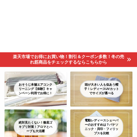
楽天市場でお得にお買い物！割引＆クーポン多数！冬の売
れ筋商品をチェックするならこちらから
おそうじ本舗エアコンク
頭が大きい人も似あう帽
リーニング【体験】キャ
子！レディースUVカット
ンペーン利用でお得に！
でサイズが選べる
電動レディースシェーバ
絶対見たくない！徹底ゴ
ーのおすすめは？パナソ
キブリ対策！アロマとハ
ニック・貝印・フィリッ
ーブも大活躍
プスを比較