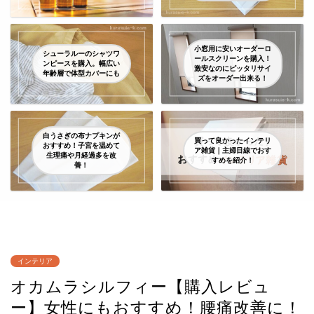
小窓用に安いオーダーロ
シューラルーのシャツワ
ールスクリーンを購入！
ンピースを購入。幅広い
激安なのにピッタリサイ
年齢層で体型カバーにも
ズをオーダー出来る！
白うさぎの布ナプキンが
買って良かったインテリ
おすすめ！子宮を温めて
ア雑貨｜主婦目線でおす
生理痛や月経過多を改
すめを紹介！
善！
インテリア
オカムラシルフィー【購入レビュ
ー】女性にもおすすめ！腰痛改善に！