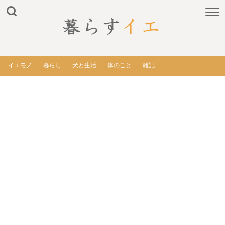
イエモノ
暮らし
犬と生活
体のこと
雑記