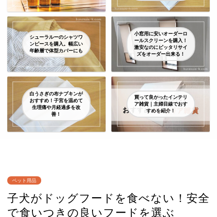
小窓用に安いオーダーロ
シューラルーのシャツワ
ールスクリーンを購入！
ンピースを購入。幅広い
激安なのにピッタリサイ
年齢層で体型カバーにも
ズをオーダー出来る！
白うさぎの布ナプキンが
買って良かったインテリ
おすすめ！子宮を温めて
ア雑貨｜主婦目線でおす
生理痛や月経過多を改
すめを紹介！
善！
ペット用品
子犬がドッグフードを食べない！安全
で食いつきの良いフードを選ぶ