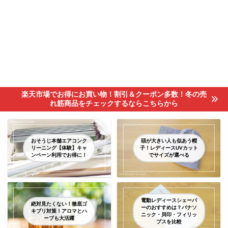
楽天市場でお得にお買い物！割引＆クーポン多数！冬の売
れ筋商品をチェックするならこちらから
おそうじ本舗エアコンク
頭が大きい人も似あう帽
リーニング【体験】キャ
子！レディースUVカット
ンペーン利用でお得に！
でサイズが選べる
電動レディースシェーバ
絶対見たくない！徹底ゴ
ーのおすすめは？パナソ
キブリ対策！アロマとハ
ニック・貝印・フィリッ
ーブも大活躍
プスを比較