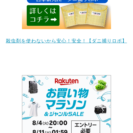
殺虫剤を使わないから安心！安全！【ダニ捕りロボ】