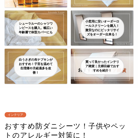
小窓用に安いオーダーロ
シューラルーのシャツワ
ールスクリーンを購入！
ンピースを購入。幅広い
激安なのにピッタリサイ
年齢層で体型カバーにも
ズをオーダー出来る！
白うさぎの布ナプキンが
買って良かったインテリ
おすすめ！子宮を温めて
ア雑貨｜主婦目線でおす
生理痛や月経過多を改
すめを紹介！
善！
インテリア
おすすめ防ダニシーツ！子供やペッ
トのアレルギー対策に！