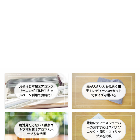
おそうじ本舗エアコンク
頭が大きい人も似あう帽
リーニング【体験】キャ
子！レディースUVカット
ンペーン利用でお得に！
でサイズが選べる
電動レディースシェーバ
絶対見たくない！徹底ゴ
ーのおすすめは？パナソ
キブリ対策！アロマとハ
ニック・貝印・フィリッ
ーブも大活躍
プスを比較