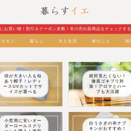
にお買い物！割引＆クーポン多数！冬の売れ筋商品をチェックす
イエモノ
暮らし
犬と生活
体のこと
雑
頭が大きい人も似
絶対見たくない！
あう帽子！レディ
徹底ゴキブリ対
ースUVカットでサ
策！アロマとハー
イズが選べる
ブも大活躍
小窓用に安いオー
白うさぎの布ナプ
ダーロールスクリ
キンがおすすめ！