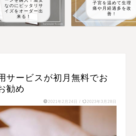
ーンを購入！激安
子宮を温めて生理
なのにピッタリサ
痛や月経過多を改
イズをオーダー出
善！
来る！
用サービスが初月無料でお
お勧め
2021年2月24日
/
2023年3月28日