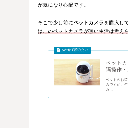
が気になり心配です。
そこで少し前に
ペットカメラ
を購入し
はこのペットカメラが無い生活は考えら
ペットカ
隔操作・
ペットのお留
のですが、年
カ...