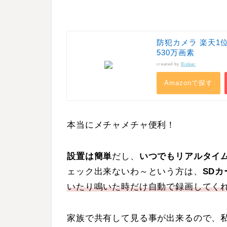
防犯カメラ 楽天1
530万画素
created by
Rinker
Amazonで探す
本当にメチャメチャ便利！
設置は簡単
だし、
いつでもリアルタイ
ェック出来ないわ～という方は、
SD
いたり鳴いた時だけ自動で録画してく
家族で共有して見る事が出来るので、