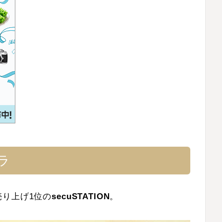
ラ
り上げ1位の
secuSTATION
。