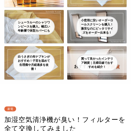
小窓用に安いオーダーロ
シューラルーのシャツワ
ールスクリーンを購入！
ンピースを購入。幅広い
激安なのにピッタリサイ
年齢層で体型カバーにも
ズをオーダー出来る！
白うさぎの布ナプキンが
買って良かったインテリ
おすすめ！子宮を温めて
ア雑貨｜主婦目線でおす
生理痛や月経過多を改
すめを紹介！
善！
家電
加湿空気清浄機が臭い！フィルターを
全て交換してみました