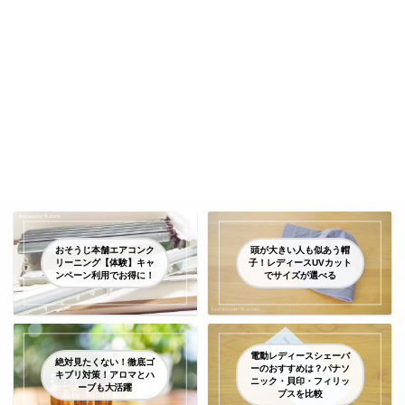
おそうじ本舗エアコンク
頭が大きい人も似あう帽
リーニング【体験】キャ
子！レディースUVカット
ンペーン利用でお得に！
でサイズが選べる
電動レディースシェーバ
絶対見たくない！徹底ゴ
ーのおすすめは？パナソ
キブリ対策！アロマとハ
ニック・貝印・フィリッ
ーブも大活躍
プスを比較