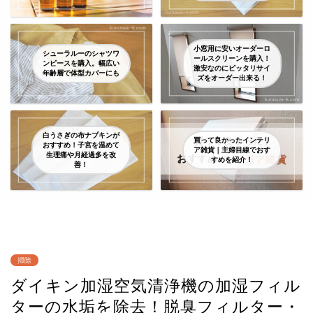
小窓用に安いオーダーロ
シューラルーのシャツワ
ールスクリーンを購入！
ンピースを購入。幅広い
激安なのにピッタリサイ
年齢層で体型カバーにも
ズをオーダー出来る！
白うさぎの布ナプキンが
買って良かったインテリ
おすすめ！子宮を温めて
ア雑貨｜主婦目線でおす
生理痛や月経過多を改
すめを紹介！
善！
掃除
ダイキン加湿空気清浄機の加湿フィル
ターの水垢を除去！脱臭フィルター・