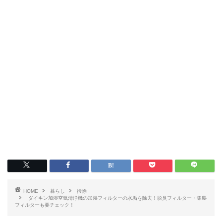
HOME
暮らし
掃除
ダイキン加湿空気清浄機の加湿フィルターの水垢を除去！脱臭フィルター・集塵
フィルターも要チェック！