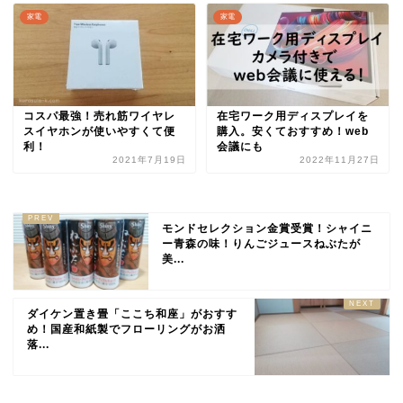
家電
家電
コスパ最強！売れ筋ワイヤレ
在宅ワーク用ディスプレイを
スイヤホンが使いやすくて便
購入。安くておすすめ！web
利！
会議にも
2021年7月19日
2022年11月27日
モンドセレクション金賞受賞！シャイニ
ー青森の味！りんごジュースねぶたが
美...
ダイケン置き畳「ここち和座」がおすす
め！国産和紙製でフローリングがお洒
落...