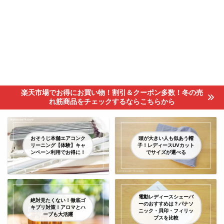
楽天市場でお得にお買い物！割引＆クーポン多数！冬の売
れ筋商品をチェックするならこちらから
おそうじ本舗エアコンク
頭が大きい人も似あう帽
リーニング【体験】キャ
子！レディースUVカット
ンペーン利用でお得に！
でサイズが選べる
電動レディースシェーバ
絶対見たくない！徹底ゴ
ーのおすすめは？パナソ
キブリ対策！アロマとハ
ニック・貝印・フィリッ
ーブも大活躍
プスを比較