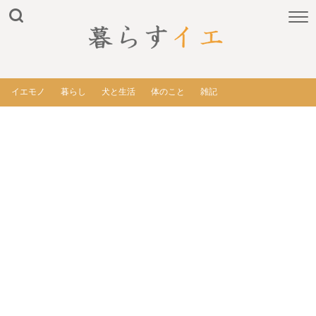
イエモノ
暮らし
犬と生活
体のこと
雑記