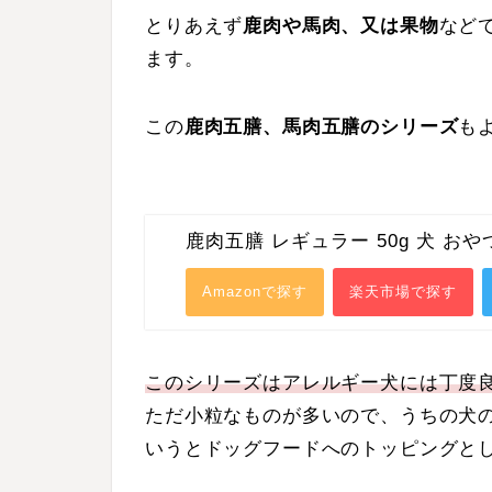
とりあえず
鹿肉や馬肉、又は果物
など
ます。
この
鹿肉五膳、馬肉五膳のシリーズ
も
鹿肉五膳 レギュラー 50g 犬 おや
Amazonで探す
楽天市場で探す
このシリーズはアレルギー犬には丁度
ただ小粒なものが多いので、うちの犬
いうとドッグフードへのトッピングと