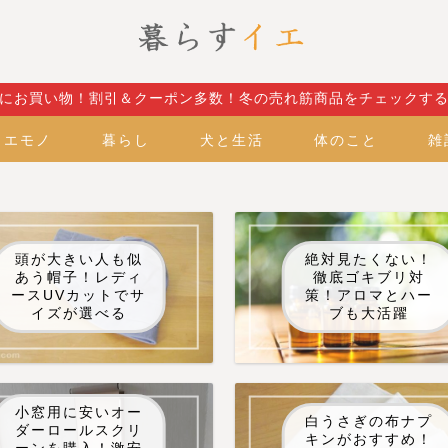
にお買い物！割引＆クーポン多数！冬の売れ筋商品をチェックす
イエモノ
暮らし
犬と生活
体のこと
雑
頭が大きい人も似
絶対見たくない！
あう帽子！レディ
徹底ゴキブリ対
ースUVカットでサ
策！アロマとハー
イズが選べる
ブも大活躍
小窓用に安いオー
白うさぎの布ナプ
ダーロールスクリ
キンがおすすめ！