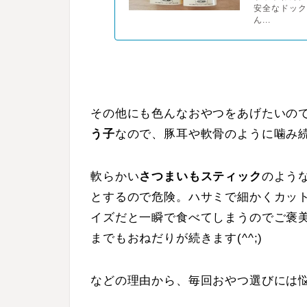
安全なドック
ん...
その他にも色んなおやつをあげたいの
う子
なので、豚耳や軟骨のように噛み
軟らかい
さつまいもスティック
のよう
とするので危険。ハサミで細かくカッ
イズだと一瞬で食べてしまうのでご褒
までもおねだりが続きます(^^;)
などの理由から、毎回おやつ選びには