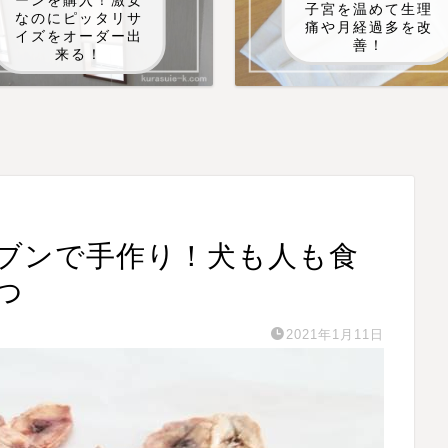
ーンを購入！激安
子宮を温めて生理
なのにピッタリサ
痛や月経過多を改
イズをオーダー出
善！
来る！
ブンで手作り！犬も人も食
つ
2021年1月11日