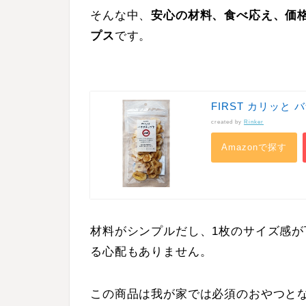
そんな中、
安心の材料、食べ応え、価
プス
です。
FIRST カリッと
created by
Rinker
Amazonで探す
材料がシンプルだし、1枚のサイズ感
る心配もありません。
この商品は我が家では必須のおやつと