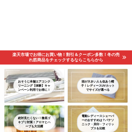
楽天市場でお得にお買い物！割引＆クーポン多数！冬の売
れ筋商品をチェックするならこちらから
おそうじ本舗エアコンク
頭が大きい人も似あう帽
リーニング【体験】キャ
子！レディースUVカット
ンペーン利用でお得に！
でサイズが選べる
電動レディースシェーバ
絶対見たくない！徹底ゴ
ーのおすすめは？パナソ
キブリ対策！アロマとハ
ニック・貝印・フィリッ
ーブも大活躍
プスを比較