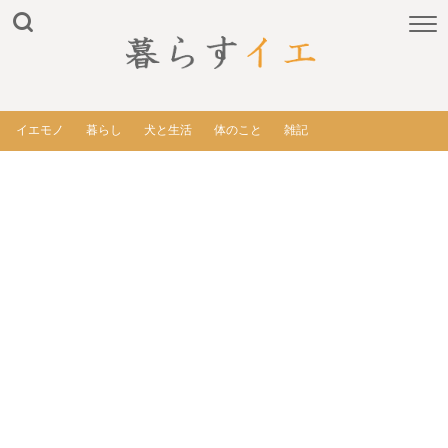
イエモノ
暮らし
犬と生活
体のこと
雑記