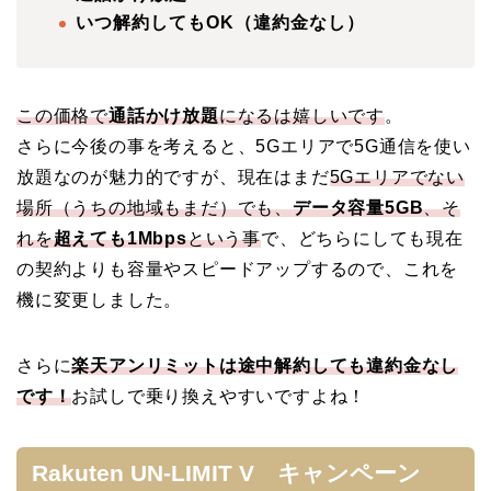
いつ解約してもOK（違約金なし）
この価格で
通話かけ放題
になるは嬉しいです
。
さらに今後の事を考えると、5Gエリアで5G通信を使い
放題なのが魅力的ですが、現在はまだ
5Gエリアでない
場所（うちの地域もまだ）でも、
データ容量5GB
、そ
れを
超えても1Mbps
という事
で、どちらにしても現在
の契約よりも容量やスピードアップするので、これを
機に変更しました。
さらに
楽天アンリミットは途中解約しても違約金なし
です！
お試しで乗り換えやすいですよね！
Rakuten UN-LIMIT V キャンペーン