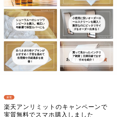
小窓用に安いオーダーロ
シューラルーのシャツワ
ールスクリーンを購入！
ンピースを購入。幅広い
激安なのにピッタリサイ
年齢層で体型カバーにも
ズをオーダー出来る！
白うさぎの布ナプキンが
買って良かったインテリ
おすすめ！子宮を温めて
ア雑貨｜主婦目線でおす
生理痛や月経過多を改
すめを紹介！
善！
家電
楽天アンリミットのキャンペーンで
実質無料でスマホ購入しました