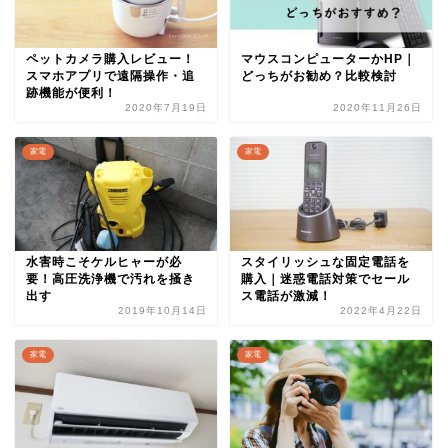
ペットカメラ購入レビュー！
マウスコンピューターかHP｜
スマホアプリで遠隔操作・追
どっちがお勧め？比較検討
跡機能が便利！
2020年7月19日
2020年11月26日
家電
家電
水害時こそケルヒャーが必
スタイリッシュな固定電話を
要！高圧洗浄機で汚れを掻き
購入｜迷惑電話対策でセール
出す
ス電話が激減！
2019年10月14日
2022年4月22日
家電
家電