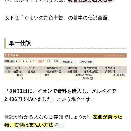
か、良かった！と思うのは、
複合仕訳が出来る事
。
以下は「やよいの青色申告」の基本の仕訳画面。
単一仕訳
「8月31日に、イオンで食料を購入し、メルペイで
2,486円支払いました」
という場合です。
簿記が分かる人ならご存知でしょうが、
左側が買った
物、右側は支払い方法
です。