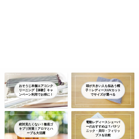
おそうじ本舗エアコンク
頭が大きい人も似あう帽
リーニング【体験】キャ
子！レディースUVカット
ンペーン利用でお得に！
でサイズが選べる
電動レディースシェーバ
絶対見たくない！徹底ゴ
ーのおすすめは？パナソ
キブリ対策！アロマとハ
ニック・貝印・フィリッ
ーブも大活躍
プスを比較