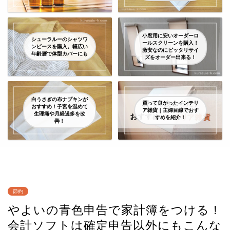
小窓用に安いオーダーロ
シューラルーのシャツワ
ールスクリーンを購入！
ンピースを購入。幅広い
激安なのにピッタリサイ
年齢層で体型カバーにも
ズをオーダー出来る！
白うさぎの布ナプキンが
買って良かったインテリ
おすすめ！子宮を温めて
ア雑貨｜主婦目線でおす
生理痛や月経過多を改
すめを紹介！
善！
節約
やよいの青色申告で家計簿をつける！
会計ソフトは確定申告以外にもこんな