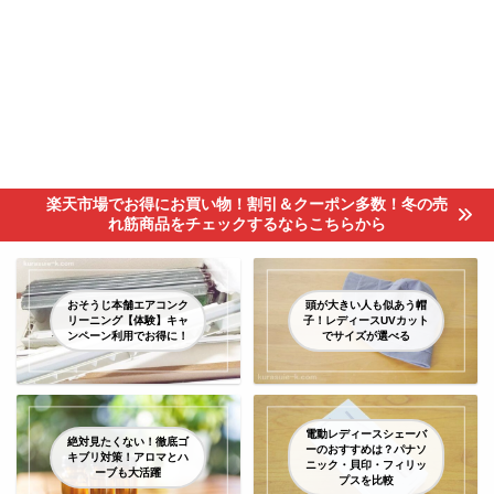
楽天市場でお得にお買い物！割引＆クーポン多数！冬の売
れ筋商品をチェックするならこちらから
おそうじ本舗エアコンク
頭が大きい人も似あう帽
リーニング【体験】キャ
子！レディースUVカット
ンペーン利用でお得に！
でサイズが選べる
電動レディースシェーバ
絶対見たくない！徹底ゴ
ーのおすすめは？パナソ
キブリ対策！アロマとハ
ニック・貝印・フィリッ
ーブも大活躍
プスを比較