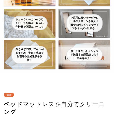
小窓用に安いオーダーロ
シューラルーのシャツワ
ールスクリーンを購入！
ンピースを購入。幅広い
激安なのにピッタリサイ
年齢層で体型カバーにも
ズをオーダー出来る！
白うさぎの布ナプキンが
買って良かったインテリ
おすすめ！子宮を温めて
ア雑貨｜主婦目線でおす
生理痛や月経過多を改
すめを紹介！
善！
掃除
ベッドマットレスを自分でクリーニ
ング