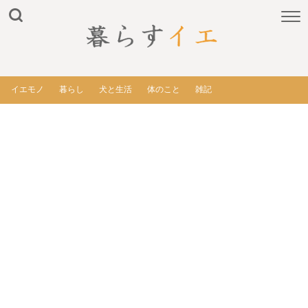
イエモノ
暮らし
犬と生活
体のこと
雑記