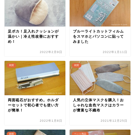
足ポカ！足入れクッションが
ブルーライトカットフィルム
温かい｜冷え性改善におすす
をスマホとパソコンに貼って
め！
みました
2022年2月9日
2022年1月11日
雑貨
雑貨
両面砥石がおすすめ。ホルダ
人気の立体マスクを購入！お
ーセットで初心者でも使い方
しゃれな血色マスクはカラー
が簡単！
が豊富な不織布
2022年1月8日
2021年12月25日
雑貨
ペット用品