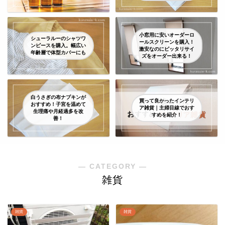
小窓用に安いオーダーロ
シューラルーのシャツワ
ールスクリーンを購入！
ンピースを購入。幅広い
激安なのにピッタリサイ
年齢層で体型カバーにも
ズをオーダー出来る！
白うさぎの布ナプキンが
買って良かったインテリ
おすすめ！子宮を温めて
ア雑貨｜主婦目線でおす
生理痛や月経過多を改
すめを紹介！
善！
― CATEGORY ―
雑貨
雑貨
雑貨