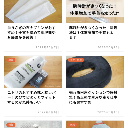
白うさぎの布ナプキンがおす
腕時計がきつくなった！対処
すめ！子宮を温めて生理痛や
法は？体重増加で手首も太
月経過多を改善！
る？
2022年10月7日
2022年6月23日
雑貨
美容・健康
ニトリのおすすめ枕と枕カバ
売れ筋円座クッションで痔対
ー！のびてピタッとフィット
策！高反発で車用や座り仕事
するのが気持ちいい
にもおすすめ
2022年6月6日
2022年5月13日
雑貨
雑貨