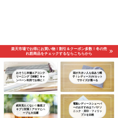
楽天市場でお得にお買い物！割引＆クーポン多数！冬の売
れ筋商品をチェックするならこちらから
おそうじ本舗エアコンク
頭が大きい人も似あう帽
リーニング【体験】キャ
子！レディースUVカット
ンペーン利用でお得に！
でサイズが選べる
電動レディースシェーバ
絶対見たくない！徹底ゴ
ーのおすすめは？パナソ
キブリ対策！アロマとハ
ニック・貝印・フィリッ
ーブも大活躍
プスを比較