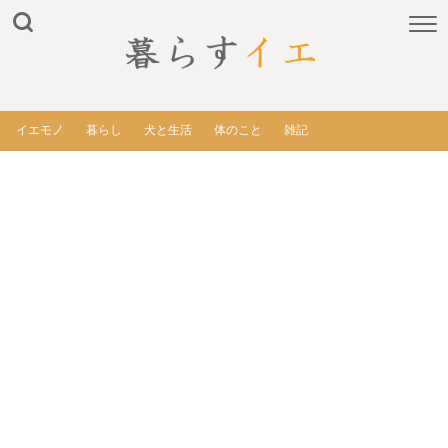
イエモノ
暮らし
犬と生活
体のこと
雑記