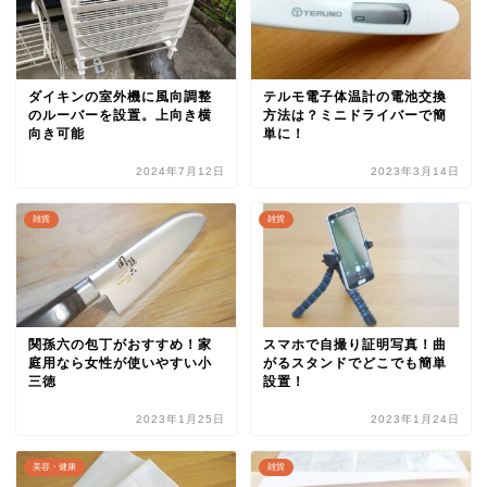
ダイキンの室外機に風向調整
テルモ電子体温計の電池交換
のルーバーを設置。上向き横
方法は？ミニドライバーで簡
向き可能
単に！
2024年7月12日
2023年3月14日
雑貨
雑貨
関孫六の包丁がおすすめ！家
スマホで自撮り証明写真！曲
庭用なら女性が使いやすい小
がるスタンドでどこでも簡単
三徳
設置！
2023年1月25日
2023年1月24日
美容・健康
雑貨