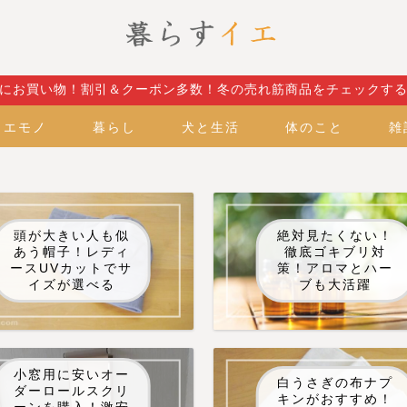
にお買い物！割引＆クーポン多数！冬の売れ筋商品をチェックす
イエモノ
暮らし
犬と生活
体のこと
雑
頭が大きい人も似
絶対見たくない！
あう帽子！レディ
徹底ゴキブリ対
ースUVカットでサ
策！アロマとハー
イズが選べる
ブも大活躍
小窓用に安いオー
白うさぎの布ナプ
ダーロールスクリ
キンがおすすめ！