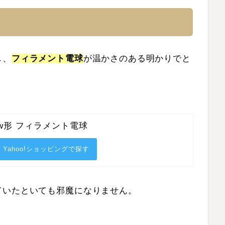
し、
フィラメント電球
が温かさのある明かりでと
40w形 フィラメント電球
Yahoo!ショッピングで探す
ていたといても邪魔になりません。