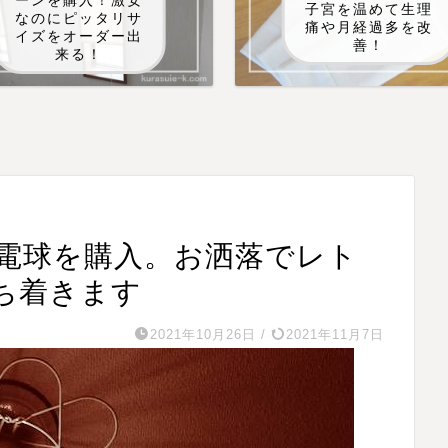
ーンを購入！激安
子宮を温めて生理
なのにピッタリサ
痛や月経過多を改
イズをオーダー出
善！
来る！
電球を購入。お洒落でレト
ち着きます
2021年10月26日
/
2021年11月7日