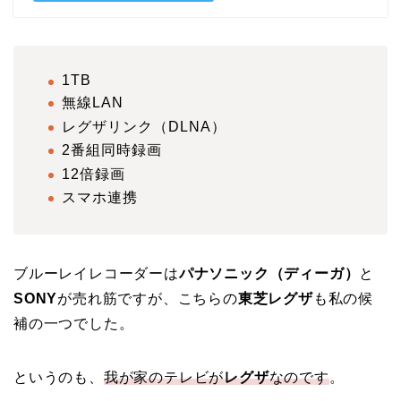
1TB
無線LAN
レグザリンク（DLNA）
2番組同時録画
12倍録画
スマホ連携
ブルーレイレコーダーは
パナソニック（ディーガ）
と
SONY
が売れ筋ですが、こちらの
東芝レグザ
も私の候
補の一つでした。
というのも、
我が家のテレビが
レグザ
なのです
。