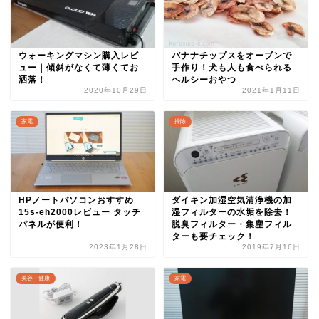
ウォーキングマシン購入レビ
バナナチップスをオーブンで
ュー｜傾斜がなくて薄くてお
手作り！犬も人も食べられる
洒落！
ヘルシーおやつ
2020年10月29日
2021年1月11日
家電
掃除
HPノートパソコンおすすめ
ダイキン加湿空気清浄機の加
15s-eh2000レビュー タッチ
湿フィルターの水垢を除去！
パネルが便利！
脱臭フィルター・集塵フィル
ターも要チェック！
2023年1月28日
2019年7月16日
美容・健康
家電