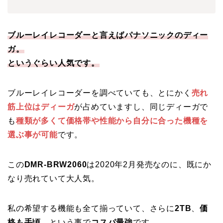
ブルーレイレコーダーと言えばパナソニックのディー
ガ。
というぐらい人気です。
ブルーレイレコーダーを調べていても、とにかく
売れ
筋上位はディーガ
が占めていますし、同じディーガで
も
種類が多くて価格帯や性能から自分に合った機種を
選ぶ事が可能
です。
この
DMR-BRW2060
は2020年2月発売なのに、既にか
なり売れていて大人気。
私の希望する機能も全て揃っていて、さらに
2TB
、
価
格も手頃
、という事で
コスパ最強
です。