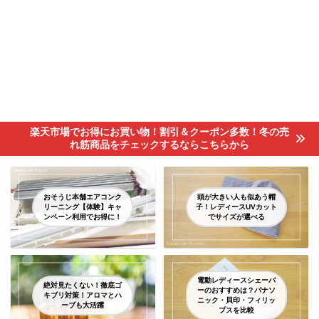
楽天市場でお得にお買い物！割引＆クーポン多数！冬の売
れ筋商品をチェックするならこちらから
おそうじ本舗エアコンク
頭が大きい人も似あう帽
リーニング【体験】キャ
子！レディースUVカット
ンペーン利用でお得に！
でサイズが選べる
電動レディースシェーバ
絶対見たくない！徹底ゴ
ーのおすすめは？パナソ
キブリ対策！アロマとハ
ニック・貝印・フィリッ
ーブも大活躍
プスを比較