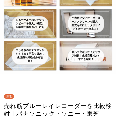
小窓用に安いオーダーロ
シューラルーのシャツワ
ールスクリーンを購入！
ンピースを購入。幅広い
激安なのにピッタリサイ
年齢層で体型カバーにも
ズをオーダー出来る！
白うさぎの布ナプキンが
買って良かったインテリ
おすすめ！子宮を温めて
ア雑貨｜主婦目線でおす
生理痛や月経過多を改
すめを紹介！
善！
家電
売れ筋ブルーレイレコーダーを比較検
討｜パナソニック・ソニー・東芝