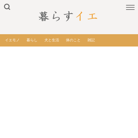
イエモノ
暮らし
犬と生活
体のこと
雑記