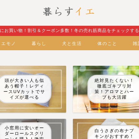
にお買い物！割引＆クーポン多数！冬の売れ筋商品をチェックす
イエモノ
暮らし
犬と生活
体のこと
雑
頭が大きい人も似
絶対見たくない！
あう帽子！レディ
徹底ゴキブリ対
ースUVカットでサ
策！アロマとハー
イズが選べる
ブも大活躍
小窓用に安いオー
白うさぎの布ナプ
ダーロールスクリ
キンがおすすめ！