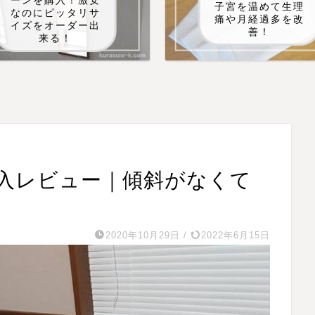
ーンを購入！激安
子宮を温めて生理
なのにピッタリサ
痛や月経過多を改
イズをオーダー出
善！
来る！
入レビュー｜傾斜がなくて
2020年10月29日
/
2022年6月15日