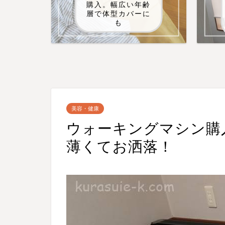
購入。幅広い年齢
層で体型カバーに
も
美容・健康
ウォーキングマシン購
薄くてお洒落！