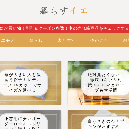
にお買い物！割引＆クーポン多数！冬の売れ筋商品をチェックす
イエモノ
暮らし
犬と生活
体のこと
雑
頭が大きい人も似
絶対見たくない！
あう帽子！レディ
徹底ゴキブリ対
ースUVカットでサ
策！アロマとハー
イズが選べる
ブも大活躍
小窓用に安いオー
白うさぎの布ナプ
ダーロールスクリ
キンがおすすめ！