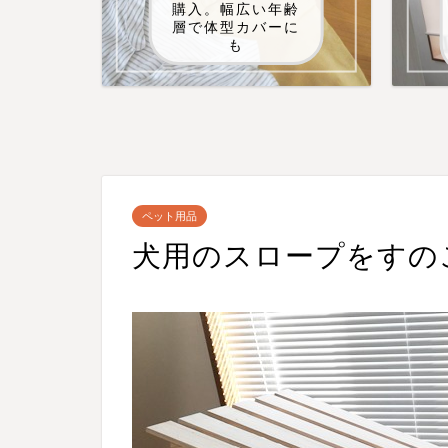
購入。幅広い年齢
層で体型カバーに
も
ペット用品
犬用のスロープをすの