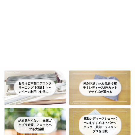
おそうじ本舗エアコンク
頭が大きい人も似あう帽
リーニング【体験】キャ
子！レディースUVカット
ンペーン利用でお得に！
でサイズが選べる
電動レディースシェーバ
絶対見たくない！徹底ゴ
ーのおすすめは？パナソ
キブリ対策！アロマとハ
ニック・貝印・フィリッ
ーブも大活躍
プスを比較