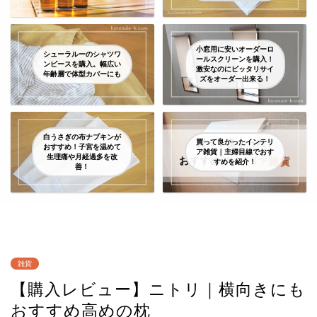
小窓用に安いオーダーロ
シューラルーのシャツワ
ールスクリーンを購入！
ンピースを購入。幅広い
激安なのにピッタリサイ
年齢層で体型カバーにも
ズをオーダー出来る！
白うさぎの布ナプキンが
買って良かったインテリ
おすすめ！子宮を温めて
ア雑貨｜主婦目線でおす
生理痛や月経過多を改
すめを紹介！
善！
雑貨
【購入レビュー】ニトリ｜横向きにも
おすすめ高めの枕