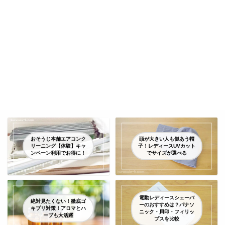
おそうじ本舗エアコンク
頭が大きい人も似あう帽
リーニング【体験】キャ
子！レディースUVカット
ンペーン利用でお得に！
でサイズが選べる
電動レディースシェーバ
絶対見たくない！徹底ゴ
ーのおすすめは？パナソ
キブリ対策！アロマとハ
ニック・貝印・フィリッ
ーブも大活躍
プスを比較