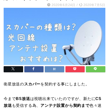
2020年6月24日
/
2020年7月5日
衛星放送の
スカパー
を契約する事にしました。
今まで
BS放送
は視聴出来ていたのですが、新たに
CS
放送
も受信する為、
アンテナ設置から契約まで
色々迷