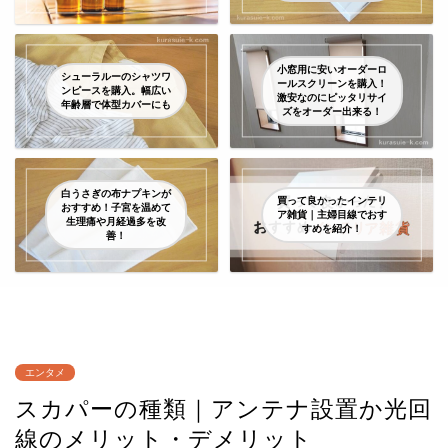
小窓用に安いオーダーロ
シューラルーのシャツワ
ールスクリーンを購入！
ンピースを購入。幅広い
激安なのにピッタリサイ
年齢層で体型カバーにも
ズをオーダー出来る！
白うさぎの布ナプキンが
買って良かったインテリ
おすすめ！子宮を温めて
ア雑貨｜主婦目線でおす
生理痛や月経過多を改
すめを紹介！
善！
エンタメ
スカパーの種類｜アンテナ設置か光回
線のメリット・デメリット