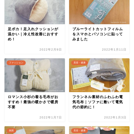
足ポカ！足入れクッションが
ブルーライトカットフィルム
温かい｜冷え性改善におすす
をスマホとパソコンに貼って
め！
みました
2022年2月9日
2022年1月11日
ファッション
美容・健康
ロマンス小杉の着る毛布がお
フランネル素材のふわふわ電
すすめ！最強の暖かさで暖房
気毛布｜ソファに敷いて電気
不要
代の節約に！
2022年1月7日
2022年1月3日
雑貨
美容・健康