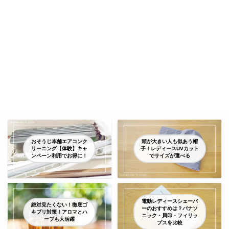
おそうじ本舗エアコンク
頭が大きい人も似あう帽
リーニング【体験】キャ
子！レディースUVカット
ンペーン利用でお得に！
でサイズが選べる
電動レディースシェーバ
絶対見たくない！徹底ゴ
ーのおすすめは？パナソ
キブリ対策！アロマとハ
ニック・貝印・フィリッ
ーブも大活躍
プスを比較