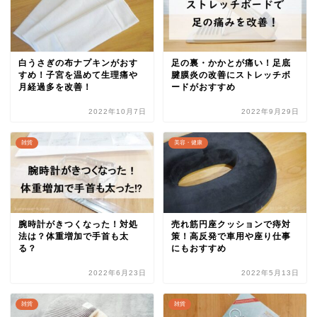
白うさぎの布ナプキンがおす
足の裏・かかとが痛い！足底
すめ！子宮を温めて生理痛や
腱膜炎の改善にストレッチボ
月経過多を改善！
ードがおすすめ
2022年10月7日
2022年9月29日
雑貨
美容・健康
腕時計がきつくなった！対処
売れ筋円座クッションで痔対
法は？体重増加で手首も太
策！高反発で車用や座り仕事
る？
にもおすすめ
2022年6月23日
2022年5月13日
雑貨
雑貨