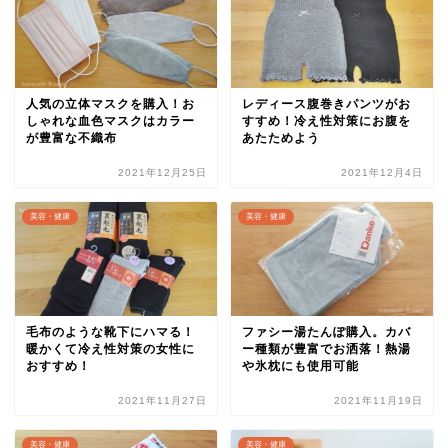
人気の立体マスクを購入！お
レディース腹巻きパンツがお
しゃれな血色マスクはカラー
すすめ！冷え性対策にお腹を
が豊富な不織布
あたためよう
2021年12月25日
2021年12月4日
美容・健康
美容・健康
毛布のような靴下にハマる！
ファシー湯たんぽ購入。カバ
暖かくて冷え性対策の女性に
ー種類が豊富でお洒落！熱湯
おすすめ！
や氷枕にも使用可能
2021年11月27日
2021年11月19日
美容・健康
美容・健康