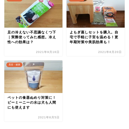
足の冷えない不思議なくつ下
よもぎ蒸しセットを購入。自
｜実際使ってみた感想。冷え
宅で手軽に子宮を温める！更
性への効果は？
年期対策や美肌効果も！
2021年9月16日
2021年8月20日
美容・健康
ペットの食器ぬめり対策に！
ビーミーニーの水は犬も人間
にも使えます
2021年6月5日