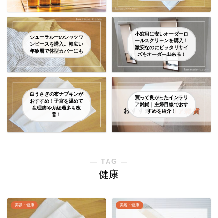
小窓用に安いオーダーロ
シューラルーのシャツワ
ールスクリーンを購入！
ンピースを購入。幅広い
激安なのにピッタリサイ
年齢層で体型カバーにも
ズをオーダー出来る！
白うさぎの布ナプキンが
買って良かったインテリ
おすすめ！子宮を温めて
ア雑貨｜主婦目線でおす
生理痛や月経過多を改
すめを紹介！
善！
― TAG ―
健康
美容・健康
美容・健康