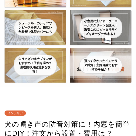
小窓用に安いオーダーロ
シューラルーのシャツワ
ールスクリーンを購入！
ンピースを購入。幅広い
激安なのにピッタリサイ
年齢層で体型カバーにも
ズをオーダー出来る！
白うさぎの布ナプキンが
買って良かったインテリ
おすすめ！子宮を温めて
ア雑貨｜主婦目線でおす
生理痛や月経過多を改
すめを紹介！
善！
インテリア
犬の鳴き声の防音対策に！内窓を簡単
にDIY！注文から設置・費用は？