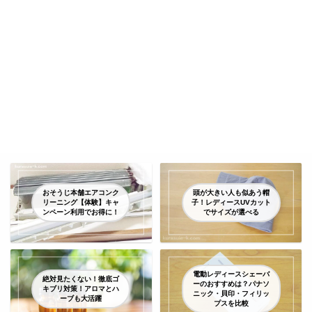
おそうじ本舗エアコンク
頭が大きい人も似あう帽
リーニング【体験】キャ
子！レディースUVカット
ンペーン利用でお得に！
でサイズが選べる
電動レディースシェーバ
絶対見たくない！徹底ゴ
ーのおすすめは？パナソ
キブリ対策！アロマとハ
ニック・貝印・フィリッ
ーブも大活躍
プスを比較