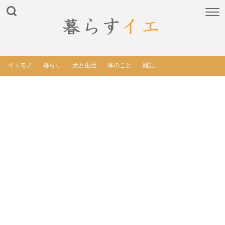
イエモノ
暮らし
犬と生活
体のこと
雑記