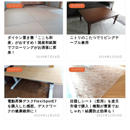
インテリア
インテリア
ダイケン置き畳「ここち和
ニトリのこたつでリビングテ
座」がおすすめ！国産和紙製
ーブル兼用
でフローリングがお洒落に変
身！
2019年7月18日
2019年1月30日
インテリア
インテリア
電動昇降デスクFlexiSpotE7
目隠しシート（窓用）を楽天
を購入した感想。デスクワー
市場で購入｜種類が豊富でお
クの健康維持に！
しゃれ！結露防止効果も！
2024年11月20日
2021年12月18日