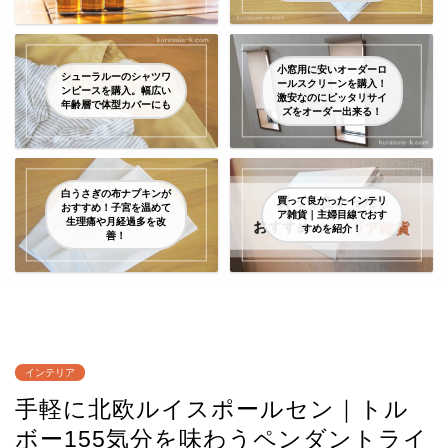
小窓用に安いオーダーロ
シューラルーのシャツワ
ールスクリーンを購入！
ンピースを購入。幅広い
激安なのにピッタリサイ
年齢層で体型カバーにも
ズをオーダー出来る！
白うさぎの布ナプキンが
買って良かったインテリ
おすすめ！子宮を温めて
ア雑貨｜主婦目線でおす
生理痛や月経過多を改
すめを紹介！
善！
インテリア
手軽に北欧ルイスポールセン｜トル
ボー155気分を味わうペンダントライ