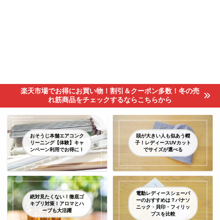
楽天市場でお得にお買い物！割引＆クーポン多数！冬の売
れ筋商品をチェックするならこちらから
おそうじ本舗エアコンク
頭が大きい人も似あう帽
リーニング【体験】キャ
子！レディースUVカット
ンペーン利用でお得に！
でサイズが選べる
電動レディースシェーバ
絶対見たくない！徹底ゴ
ーのおすすめは？パナソ
キブリ対策！アロマとハ
ニック・貝印・フィリッ
ーブも大活躍
プスを比較