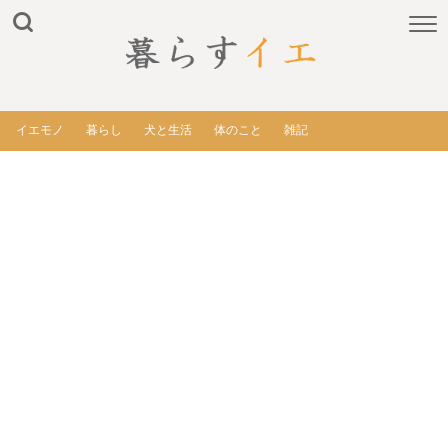
イエモノ
暮らし
犬と生活
体のこと
雑記