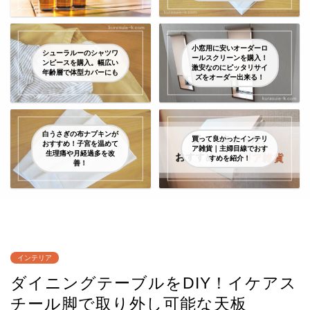
小窓用に安いオーダーロ
シューラルーのシャツワ
ールスクリーンを購入！
ンピースを購入。幅広い
激安なのにピッタリサイ
年齢層で体型カバーにも
ズをオーダー出来る！
白うさぎの布ナプキンが
買って良かったインテリ
おすすめ！子宮を温めて
ア雑貨｜主婦目線でおす
生理痛や月経過多を改
すめを紹介！
善！
インテリア
ダイニングテーブルをDIY！イケアス
チール脚で取り外し可能な天板