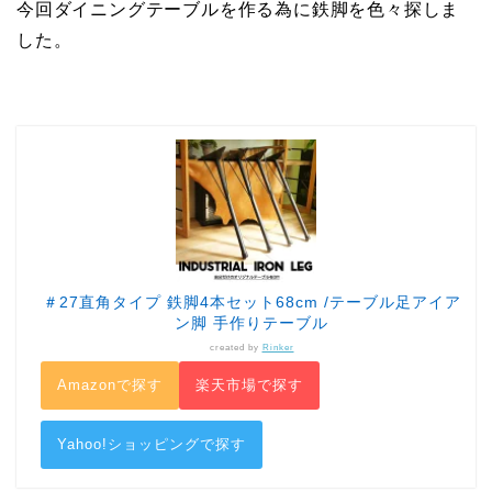
今回ダイニングテーブルを作る為に鉄脚を色々探しま
した。
＃27直角タイプ 鉄脚4本セット68cm /テーブル足アイア
ン脚 手作りテーブル
created by
Rinker
Amazonで探す
楽天市場で探す
Yahoo!ショッピングで探す