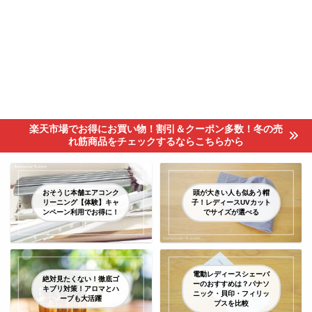
楽天市場でお得にお買い物！割引＆クーポン多数！冬の売
れ筋商品をチェックするならこちらから
おそうじ本舗エアコンク
頭が大きい人も似あう帽
リーニング【体験】キャ
子！レディースUVカット
ンペーン利用でお得に！
でサイズが選べる
電動レディースシェーバ
絶対見たくない！徹底ゴ
ーのおすすめは？パナソ
キブリ対策！アロマとハ
ニック・貝印・フィリッ
ーブも大活躍
プスを比較