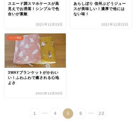
スエード調スマホケースが高
あらしぼり 信州ぶどうジュー
見えでお洒落！シンプルで色
スが美味しい！濃厚で他には
合いが素敵
ない味！
2021年12月23日
2021年12月22日
ペット用品
3WAYブランケットがかわい
い！ふわふわで癒される心地
よさ
2021年12月20日
...
...
1
4
5
6
22