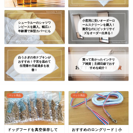
小窓用に安いオーダーロ
シューラルーのシャツワ
ールスクリーンを購入！
ンピースを購入。幅広い
激安なのにピッタリサイ
年齢層で体型カバーにも
ズをオーダー出来る！
白うさぎの布ナプキンが
買って良かったインテリ
おすすめ！子宮を温めて
ア雑貨｜主婦目線でおす
生理痛や月経過多を改
すめを紹介！
善！
ペット用品
ペット用品
ドッグフードを真空保存して
おすすめのロングリード｜小