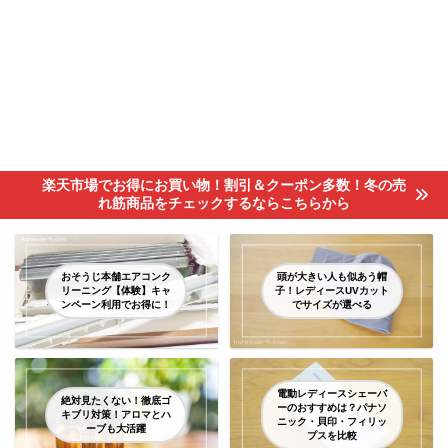
楽天市場でお得にお買い物！割引＆クーポン多数！冬の売
れ筋商品をチェックするならこちらから
おそうじ本舗エアコンク
頭が大きい人も似あう帽
リーニング【体験】キャ
子！レディースUVカット
ンペーン利用でお得に！
でサイズが選べる
電動レディースシェーバ
絶対見たくない！徹底ゴ
ーのおすすめは？パナソ
キブリ対策！アロマとハ
ニック・貝印・フィリッ
ーブも大活躍
プスを比較