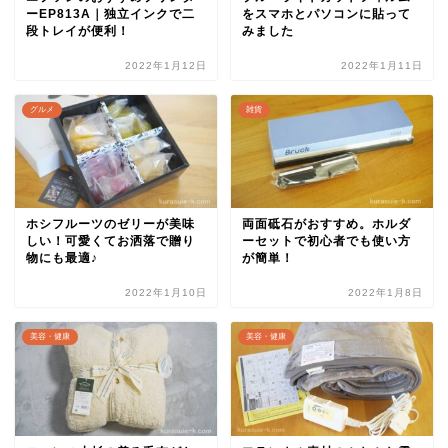
ーEP813A｜独立インクで二
をスマホとパソコンに貼って
段トレイが便利！
みました
2022年1月12日
2022年1月11日
グルメ
雑貨
ホシフルーツのゼリーが美味
両面砥石がおすすめ。ホルダ
しい！可愛くてお洒落で贈り
ーセットで初心者でも使い方
物にも最適♪
が簡単！
2022年1月10日
2022年1月8日
美容・健康
美容・健康