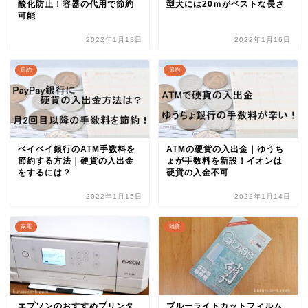
酸化防止！容器の代用で節約
型犬には20ｍがベストな長さ
可能
2022年1月18日
2022年1月16日
節約
節約
ペイペイ銀行のATM手数料を
ATMの硬貨の入出金｜ゆうち
節約する方法｜硬貨の入出金
ょが手数料を新設！イオンは
をするには？
硬貨の入金不可
2022年1月15日
2022年1月14日
家電
雑貨
エプソンのおすすめプリンタ
ブルーライトカットフィルム