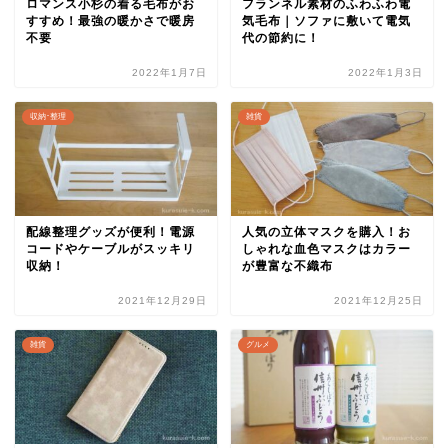
ロマンス小杉の着る毛布がお
フランネル素材のふわふわ電
すすめ！最強の暖かさで暖房
気毛布｜ソファに敷いて電気
不要
代の節約に！
2022年1月7日
2022年1月3日
収納･整理
雑貨
配線整理グッズが便利！電源
人気の立体マスクを購入！お
コードやケーブルがスッキリ
しゃれな血色マスクはカラー
収納！
が豊富な不織布
2021年12月29日
2021年12月25日
雑貨
グルメ