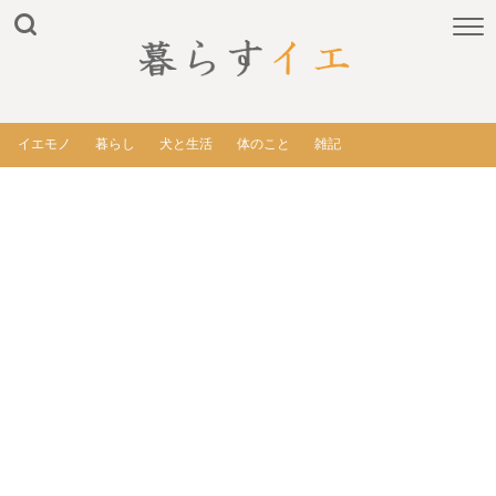
イエモノ
暮らし
犬と生活
体のこと
雑記