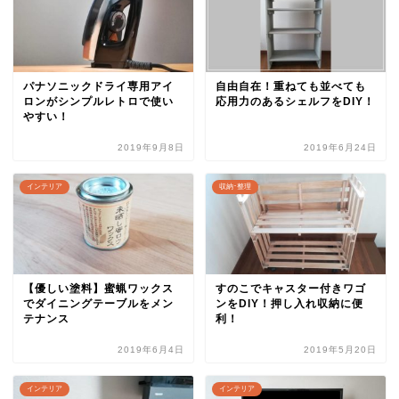
パナソニックドライ専用アイ
自由自在！重ねても並べても
ロンがシンプルレトロで使い
応用力のあるシェルフをDIY！
やすい！
2019年9月8日
2019年6月24日
インテリア
収納･整理
【優しい塗料】蜜蝋ワックス
すのこでキャスター付きワゴ
でダイニングテーブルをメン
ンをDIY！押し入れ収納に便
テナンス
利！
2019年6月4日
2019年5月20日
インテリア
インテリア