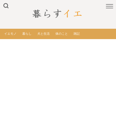
イエモノ
暮らし
犬と生活
体のこと
雑記