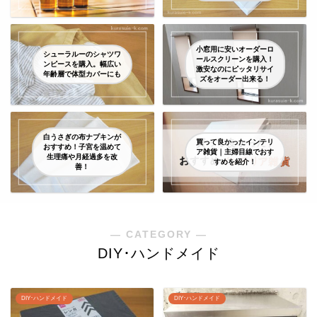
小窓用に安いオーダーロ
シューラルーのシャツワ
ールスクリーンを購入！
ンピースを購入。幅広い
激安なのにピッタリサイ
年齢層で体型カバーにも
ズをオーダー出来る！
白うさぎの布ナプキンが
買って良かったインテリ
おすすめ！子宮を温めて
ア雑貨｜主婦目線でおす
生理痛や月経過多を改
すめを紹介！
善！
― CATEGORY ―
DIY･ハンドメイド
DIY･ハンドメイド
DIY･ハンドメイド