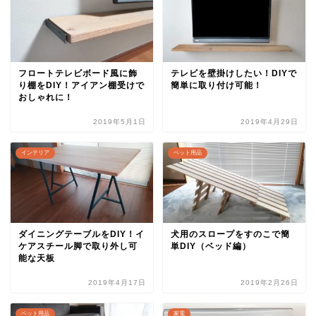
フロートテレビボード風に飾
テレビを壁掛けしたい！DIYで
り棚をDIY！アイアン棚受けで
簡単に取り付け可能！
おしゃれに！
2019年5月1日
2019年4月29日
インテリア
ペット用品
ダイニングテーブルをDIY！イ
犬用のスロープをすのこで簡
ケアスチール脚で取り外し可
単DIY（ベッド編）
能な天板
2019年4月17日
2019年2月26日
ペット用品
家電