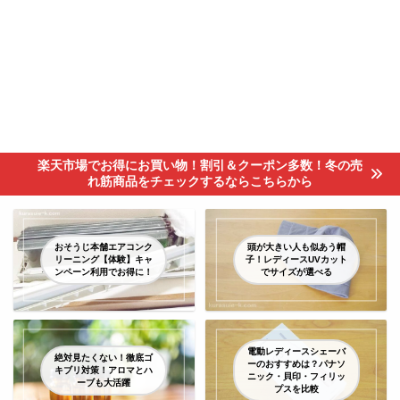
楽天市場でお得にお買い物！割引＆クーポン多数！冬の売
れ筋商品をチェックするならこちらから
おそうじ本舗エアコンク
頭が大きい人も似あう帽
リーニング【体験】キャ
子！レディースUVカット
ンペーン利用でお得に！
でサイズが選べる
電動レディースシェーバ
絶対見たくない！徹底ゴ
ーのおすすめは？パナソ
キブリ対策！アロマとハ
ニック・貝印・フィリッ
ーブも大活躍
プスを比較