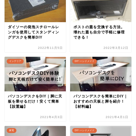
ダイソーの発泡スチロールレ
ポストの蓋を交換する方法。
ンガを使用してスタンディン
壊れた蓋も自分で手軽に修理
グデスクを簡単DIY
できる！
2022年11月5日
2022年3月12日
インテリア
DIY･ハンドメイド
パソコンデスクをDIY｜脚に天
パソコンデスクを簡単にDIY｜
板を乗せるだけ！安くて簡単
おすすめの天板と脚を紹介！
【設置編】
【材料編】
2021年4月3日
2021年4月1日
家電
DIY･ハンドメイド